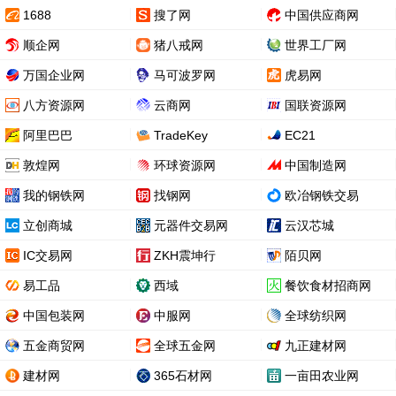
1688
搜了网
中国供应商网
顺企网
猪八戒网
世界工厂网
万国企业网
马可波罗网
虎易网
八方资源网
云商网
国联资源网
阿里巴巴
TradeKey
EC21
敦煌网
环球资源网
中国制造网
我的钢铁网
找钢网
欧冶钢铁交易
立创商城
元器件交易网
云汉芯城
IC交易网
ZKH震坤行
陌贝网
易工品
西域
餐饮食材招商网
中国包装网
中服网
全球纺织网
五金商贸网
全球五金网
九正建材网
建材网
365石材网
一亩田农业网