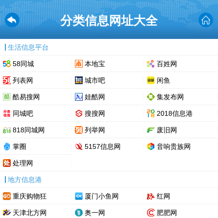
分类信息网址大全
生活信息平台
58同城
本地宝
百姓网
列表网
城市吧
闲鱼
酷易搜网
娃酷网
集发布网
同城吧
搜搜网
2018信息港
818同城网
列举网
废旧网
掌圈
5157信息网
音响贵族网
处理网
地方信息港
重庆购物狂
厦门小鱼网
红网
天津北方网
奥一网
肥肥网