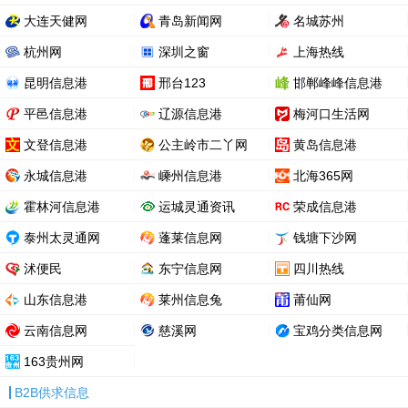
大连天健网
青岛新闻网
名城苏州
杭州网
深圳之窗
上海热线
昆明信息港
邢台123
邯郸峰峰信息港
平邑信息港
辽源信息港
梅河口生活网
文登信息港
公主岭市二丫网
黄岛信息港
永城信息港
嵊州信息港
北海365网
霍林河信息港
运城灵通资讯
荣成信息港
泰州太灵通网
蓬莱信息网
钱塘下沙网
沭便民
东宁信息网
四川热线
山东信息港
莱州信息兔
莆仙网
云南信息网
慈溪网
宝鸡分类信息网
163贵州网
B2B供求信息